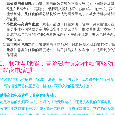
高效率与低损耗
：为满足家电能效等级的不断提升（如中国能效标识
欧盟ErP指令），高频化、低损耗的软磁材料（如非晶、纳米晶、高
能铁氧体）及优化的磁芯结构设计成为研发重点，以减少待机功耗和
行能耗。
小型化与高功率密度
：家电产品设计日益紧凑、轻薄，要求磁性元器
在更小体积内承载更高功率或实现更复杂功能，推动着集成化模块（
集成电感与电容的IPM模块周边元件）和平面变压器、贴片电感等新
艺的发展。
高可靠性与稳定性
：智能家电常需7x24小时联网待机或频繁启停，
元器件需具备优异的温度特性、抗干扰能力和长寿命，以适应复杂的
作环境。
二、联动与赋能：高阶磁性元器件如何驱动
智能家电演进
能家电的核心特征在于“感知、决策、执行”的闭环，以及设备间的互联互
。高阶磁性元器件正是这一链条中不可或缺的物理支撑点：
赋能高效电源管理，奠定智能基础
：
论是冰箱的变频压缩机、空调的直流无刷电机，还是洗衣机的直驱电机，
效变频驱动都离不开高性能的磁粉芯电感、共模扼流圈等。它们确保功率