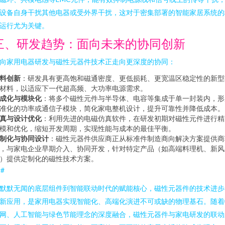
设备自身干扰其他电器或受外界干扰，这对于密集部署的智能家居系统的
运行尤为关键。
三、研发趋势：面向未来的协同创新
向家用电器研发与磁性元器件技术正走向更深度的协同：
料创新
：研发具有更高饱和磁通密度、更低损耗、更宽温区稳定性的新型
材料，以适应下一代超高频、大功率电源需求。
成化与模块化
：将多个磁性元件与半导体、电容等集成于单一封装内，形
准化的功率或通信子模块，简化家电整机设计，提升可靠性并降低成本。
真与设计优化
：利用先进的电磁仿真软件，在研发初期对磁性元件进行精
模和优化，缩短开发周期，实现性能与成本的最佳平衡。
制化与协同设计
：磁性元器件供应商正从标准件制造商向解决方案提供商
，与家电企业早期介入、协同开发，针对特定产品（如高端料理机、新风
）提供定制化的磁性技术方案。
##
默默无闻的底层组件到智能联动时代的赋能核心，磁性元器件的技术进步
新应用，是家用电器实现智能化、高端化演进不可或缺的物理基石。随着
网、人工智能与绿色节能理念的深度融合，磁性元器件与家电研发的联动