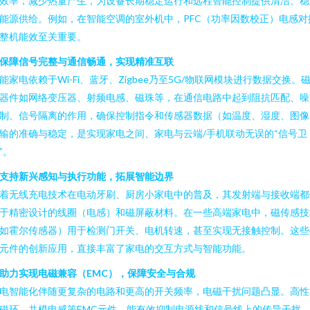
效率，减少热量产生，为设备长期稳定运行和远程智能控制提供清洁、稳
能源供给。例如，在智能空调的室外机中，PFC（功率因数校正）电感对
整机能效至关重要。
保障信号完整与通信畅通，实现精准互联
能家电依赖于Wi-Fi、蓝牙、Zigbee乃至5G/物联网模块进行数据交换。
器件如网络变压器、射频电感、磁珠等，在通信电路中起到阻抗匹配、噪
制、信号隔离的作用，确保控制指令和传感器数据（如温度、湿度、图像
输的准确与稳定，是实现家电之间、家电与云端/手机联动无误的“信号卫
”。
支持新兴感知与执行功能，拓展智能边界
着无线充电技术在电动牙刷、厨房小家电中的普及，其发射端与接收端都
于精密设计的线圈（电感）和磁屏蔽材料。在一些高端家电中，磁传感技
如霍尔传感器）用于检测门开关、电机转速，甚至实现无接触控制。这些
元件的创新应用，直接丰富了家电的交互方式与智能功能。
助力实现电磁兼容（EMC），保障安全与合规
电智能化伴随更复杂的电路和更高的开关频率，电磁干扰问题凸显。高性
磁环、共模电感等EMC元件，能有效抑制电源线和信号线上的传导干扰