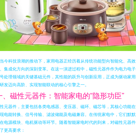
当今科技浪潮的推动下，家用电器正经历着从传统功能型向智能化、高效
、集成化方向的深刻变革。在这一演进过程中，磁性元器件作为电力电子
号处理领域的关键基础元件，其性能的跃升与创新应用，正成为驱动家用
研发迈向高阶、实现智能联动的核心引擎之一。
一、磁性元器件：智能家电的“隐形功臣”
性元器件，主要包括各类电感器、变压器、磁环、磁芯等，其核心功能在
现电能转换、信号传输、滤波储能及电磁兼容。在传统家电中，它们默默
在电源模块、电机驱动等环节。随着智能家电时代的到来，对磁性元器件
了更高要求：