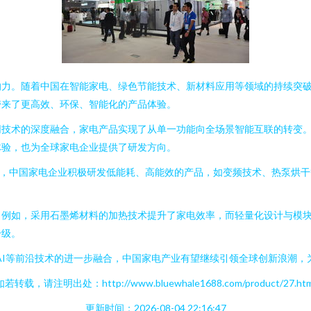
响力。随着中国在智能家电、绿色节能技术、新材料应用等领域的持续突
带来了更高效、环保、智能化的产品体验。
网技术的深度融合，家电产品实现了从单一功能向全场景智能互联的转变
体验，也为全球家电企业提供了研发方向。
下，中国家电企业积极研发低能耗、高能效的产品，如变频技术、热泵烘
。例如，采用石墨烯材料的加热技术提升了家电效率，而轻量化设计与模
升级。
AI等前沿技术的进一步融合，中国家电产业有望继续引领全球创新浪潮
如若转载，请注明出处：http://www.bluewhale1688.com/product/27.htm
更新时间：2026-08-04 22:16:47