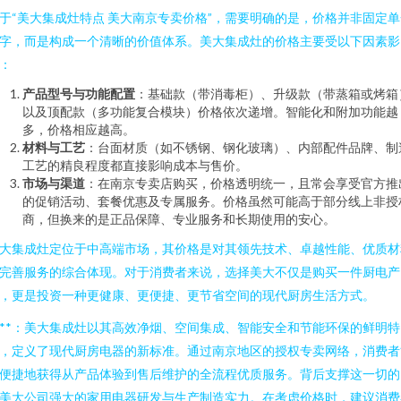
于“美大集成灶特点 美大南京专卖价格”，需要明确的是，价格并非固定单
字，而是构成一个清晰的价值体系。美大集成灶的价格主要受以下因素影
：
产品型号与功能配置
：基础款（带消毒柜）、升级款（带蒸箱或烤箱
以及顶配款（多功能复合模块）价格依次递增。智能化和附加功能越
多，价格相应越高。
材料与工艺
：台面材质（如不锈钢、钢化玻璃）、内部配件品牌、制
工艺的精良程度都直接影响成本与售价。
市场与渠道
：在南京专卖店购买，价格透明统一，且常会享受官方推
的促销活动、套餐优惠及专属服务。价格虽然可能高于部分线上非授
商，但换来的是正品保障、专业服务和长期使用的安心。
大集成灶定位于中高端市场，其价格是对其领先技术、卓越性能、优质材
完善服务的综合体现。对于消费者来说，选择美大不仅是购买一件厨电产
，更是投资一种更健康、更便捷、更节省空间的现代厨房生活方式。
***：美大集成灶以其高效净烟、空间集成、智能安全和节能环保的鲜明特
，定义了现代厨房电器的新标准。通过南京地区的授权专卖网络，消费者
便捷地获得从产品体验到售后维护的全流程优质服务。背后支撑这一切的
美大公司强大的家用电器研发与生产制造实力。在考虑价格时，建议消费