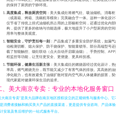
的保持了厨房的宁静环境。
高度集成，释放厨房空间
：美大集成灶将燃气灶、吸油烟机、消毒柜
（或蒸箱、烤箱、洗碗机等模块）完美融合于一体。这种一体化设计
仅节省了传统上排式油烟机所占用的上部橱柜空间，还通过优化内部
构，提供了更多的收纳与功能选择，极大地提升了小户型厨房的空间
用率与整体美观度。
智能安全，守护烹饪每一刻
：产品集成了多重安全防护系统，如漏气
动检测切断、熄火保护、防干烧保护、智能童锁等。部分高端型号还
载了智能触控、烟灶联动（点火自动开启吸油烟）、手势控制、APP
程监控等功能，让烹饪更安全、更便捷、更具科技感。
节能环保，健康生活新主张
：美大集成灶的燃烧器经过优化设计，热
率高，燃气燃烧充分，既节能又减少了有害气体的排放。其高效的油
净化能力，也有效避免了油烟扩散对室内空气和人体健康的损害，契
现代家庭对健康环保生活的追求。
二、美大南京专卖：专业的本地化服务窗口
美大南京专卖”是美大品牌在南京地区授权设立的正规销售与服务中心。它
是消费者接触和购买美大产品的直接渠道，更是提供专业咨询、产品体验
计安装及售后维护的一站式服务平台。