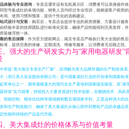
品体验与专业咨询
：专卖店通常设有实机展示区，消费者可以亲身操作体
同型号集成灶的各项功能，销售人员均经过专业培训，能根据客户厨房的
布局、使用习惯和预算，提供个性化的选购建议。
站式设计与安装
：购买后，专卖店会提供专业的厨房测量、方案设计服务
由经验丰富的技师团队进行标准化安装，确保产品性能得到完美发挥，并
房装修浑然一体。
靠的售后保障
：作为官方授权网点，南京专卖店严格执行美大全国的售后
标准，提供完善的保修、定期清洗、维修等服务，让消费者无后顾之忧。
三、强大的生产研发实力与“家用电器研发”
景
中所提“美大南京专卖生产厂家”，应理解为美大品牌所属的生产制造体系
大（浙江美大实业股份有限公司）是中国集成灶行业的开创者和国家标准
起草单位之一，拥有规模庞大的现代化生产基地和国家级实验室。其“家
器研发”实力雄厚，持续投入大量资源进行技术创新，在燃烧技术、风机
、智能控制、模块化结构等领域拥有数百项国家专利。正是这种强大的自
发和生产制造能力，确保了美大集成灶从核心部件到整机产品的卓越品质
定性能和持续的产品迭代升级。
四、美大集成灶的价格体系与价值考量